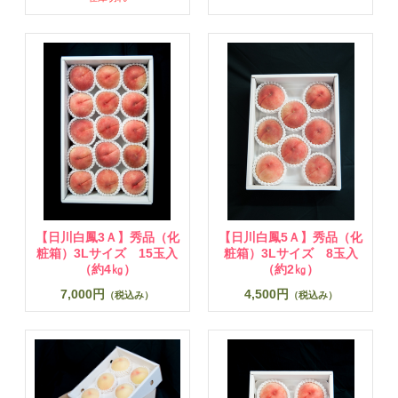
【日川白鳳3Ａ】秀品（化
【日川白鳳5Ａ】秀品（化
粧箱）3Lサイズ 15玉入
粧箱）3Lサイズ 8玉入
（約4㎏）
（約2㎏）
7,000円
4,500円
（税込み）
（税込み）