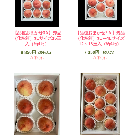
【品種おまかせ3A】秀品
【品種おまかせ2Ａ】秀品
（化粧箱）3Lサイズ15玉
（化粧箱）3L～4Lサイズ
入（約4㎏）
12～13玉入（約4㎏）
6,850円
7,350円
（税込み）
（税込み）
在庫切れ
在庫切れ