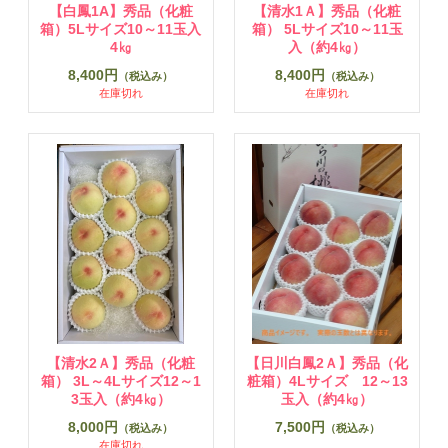
【白鳳1A】秀品（化粧
【清水1Ａ】秀品（化粧
箱）5Lサイズ10～11玉入
箱） 5Lサイズ10～11玉
4㎏
入（約4㎏）
8,400円
8,400円
（税込み）
（税込み）
在庫切れ
在庫切れ
【清水2Ａ】秀品（化粧
【日川白鳳2Ａ】秀品（化
箱） 3L～4Lサイズ12～1
粧箱）4Lサイズ 12～13
3玉入（約4㎏）
玉入（約4㎏）
8,000円
7,500円
（税込み）
（税込み）
在庫切れ