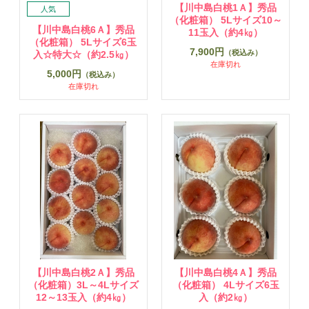
【川中島白桃1Ａ】秀品
（化粧箱） 5Lサイズ10～
【川中島白桃6Ａ】秀品
11玉入（約4㎏）
（化粧箱） 5Lサイズ6玉
7,900円
（税込み）
入☆特大☆（約2.5㎏）
在庫切れ
5,000円
（税込み）
在庫切れ
【川中島白桃2Ａ】秀品
【川中島白桃4Ａ】秀品
（化粧箱）3L～4Lサイズ
（化粧箱） 4Lサイズ6玉
12～13玉入（約4㎏）
入（約2㎏）