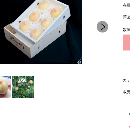
在
商
数
カ
販