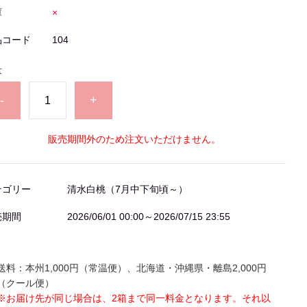
庫
×
品コード
104
量
-
+
販売期間外のため注文いただけません。
テゴリー
清水白桃（7月中下旬頃～）
売期間
2026/06/01 00:00～2026/07/15 23:55
送料：本州
1,000
円（常温便）、北海道・沖縄県・離島
2,000
円
（クール便）
※お届け先が同じ場合は、
2
箱まで同一料金となります。それ以