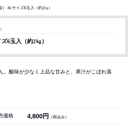
） 4Lサイズ6玉入（約2㎏）
～）
イズ6玉入（約2㎏）
ん。酸味が少なく上品な甘みと、果汁がこぼれ落
4,800円
売価格
（税込み）