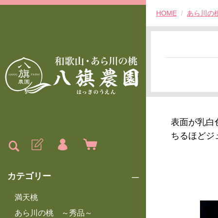
HOME
あら川の
表面が乳白
ちるほどジ
カテゴリー
満天桃
あら川の桃 ～秀品～