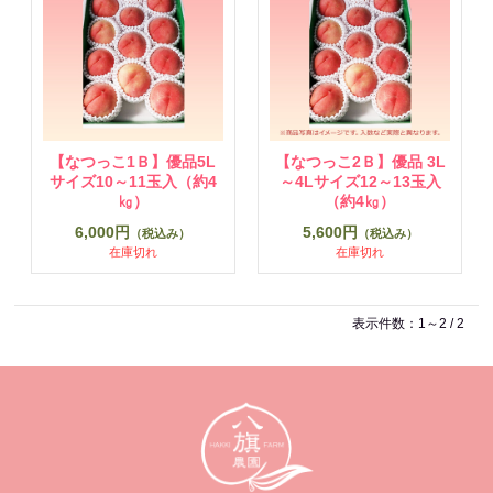
【なつっこ1Ｂ】優品5L
【なつっこ2Ｂ】優品 3L
サイズ10～11玉入（約4
～4Lサイズ12～13玉入
㎏）
（約4㎏）
6,000円
5,600円
（税込み）
（税込み）
在庫切れ
在庫切れ
表示件数：1～2 / 2