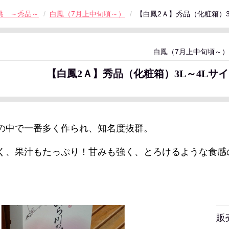
桃 ～秀品～
白鳳（7月上中旬頃～）
【白鳳2Ａ】秀品（化粧箱）3
白鳳（7月上中旬頃～）
【白鳳2Ａ】秀品（化粧箱）3L～4Lサイ
の中で一番多く作られ、知名度抜群。
く、果汁もたっぷり！甘みも強く、とろけるような食感
販