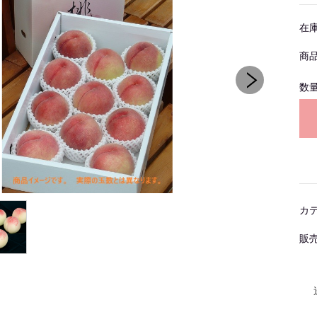
在
商
数
カ
販