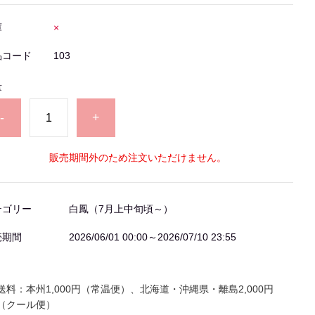
庫
×
品コード
103
量
-
+
販売期間外のため注文いただけません。
テゴリー
白鳳（7月上中旬頃～）
売期間
2026/06/01 00:00～2026/07/10 23:55
送料：本州
1,000
円（常温便）、北海道・沖縄県・離島
2,000
円
（クール便）