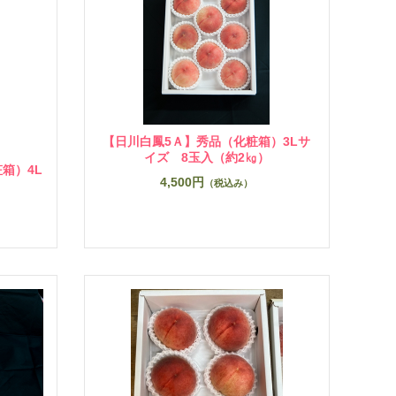
【日川白鳳5Ａ】秀品（化粧箱）3Lサ
イズ 8玉入（約2㎏）
箱）4L
4,500円
（税込み）
）