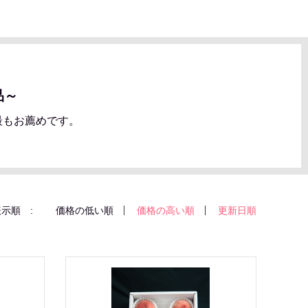
品～
最もお薦めです。
示順 :
価格の低い順
価格の高い順
更新日順