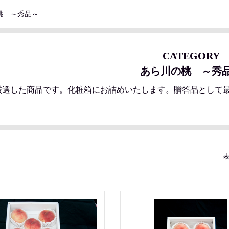
桃 ～秀品～
CATEGORY
あら川の桃 ～秀
厳選した商品です。化粧箱にお詰めいたします。贈答品として
表