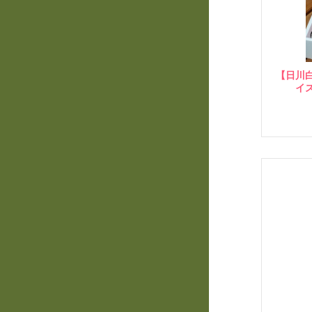
【日川
イズ