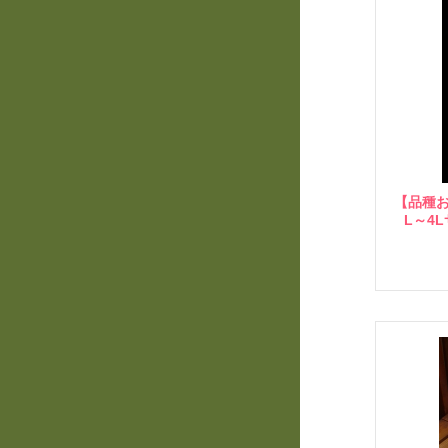
【品種お
L～4