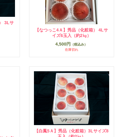
 3Lサ
【なつっこ4Ａ】秀品（化粧箱） 4Lサ
イズ6玉入（約2㎏）
4,500円
（税込み）
在庫切れ
【白鳳5Ａ】秀品（化粧箱）3Lサイズ8
玉入（約2㎏）