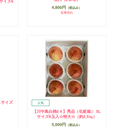
サイズ6
4,800円
（税込み）
在庫切れ
Lサイズ
【川中島白桃6Ａ】秀品（化粧箱） 5L
サイズ6玉入☆特大☆（約2.5㎏）
5,000円
（税込み）