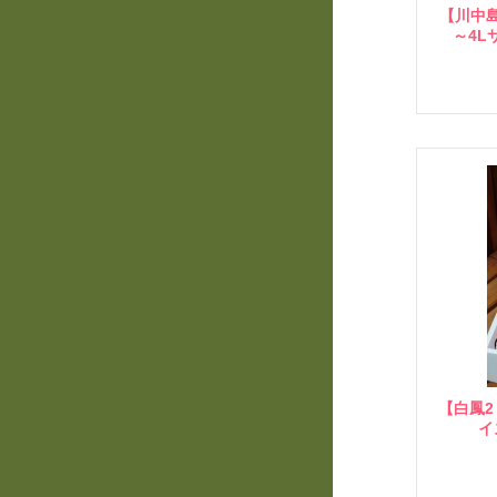
【川中
～4L
【白鳳2
イ