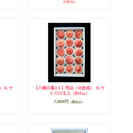
在庫切れ
）3Lサ
【八幡白鳳3Ａ】秀品（化粧箱） 3Lサ
）
イズ15玉入（約4㎏）
7,000円
（税込み）