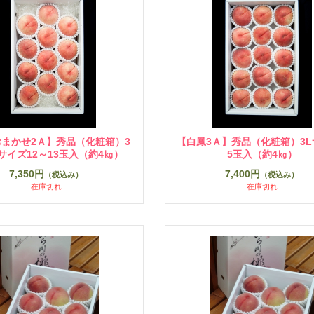
まかせ2Ａ】秀品（化粧箱）3
【白鳳3Ａ】秀品（化粧箱）3L
Lサイズ12～13玉入（約4㎏）
5玉入（約4㎏）
7,350円
7,400円
（税込み）
（税込み）
在庫切れ
在庫切れ