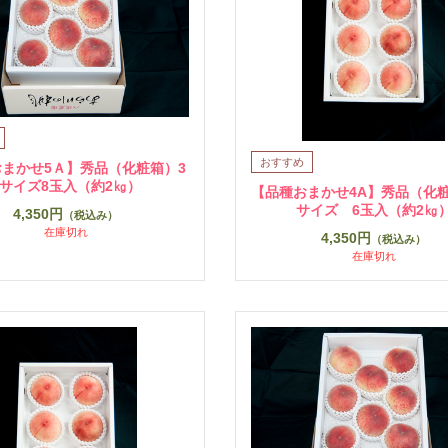
まかせ5Ａ】秀品（化粧箱）3
Lサイズ8玉入（約2㎏）
【品種おまかせ4A】秀品（化粧
サイズ 6玉入（約2㎏
4,350円
（税込み）
在庫切れ
4,350円
（税込み）
在庫切れ