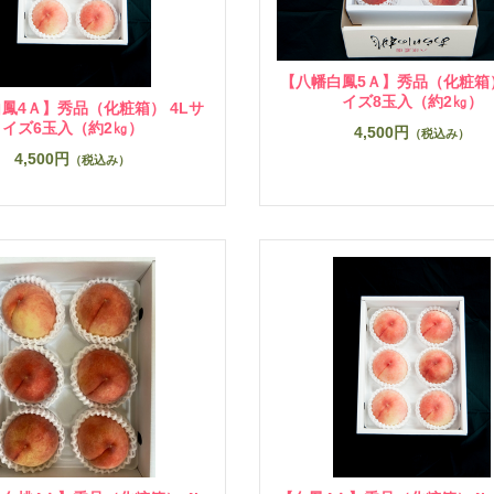
【八幡白鳳5Ａ】秀品（化粧箱）
イズ8玉入（約2㎏）
鳳4Ａ】秀品（化粧箱） 4Lサ
イズ6玉入（約2㎏）
4,500円
（税込み）
4,500円
（税込み）