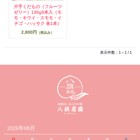
片手くだもの（フルーツ
ゼリー）130g5本入（モ
モ・キウイ・スモモ・イ
チゴ・ハッサク 各1本）
2,800円
（税込み）
表示件数：1～1 / 1
2026年08月
日
月
火
水
木
金
土