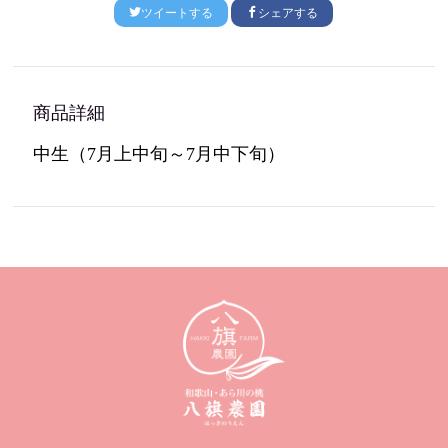
ツイートする
シェアする
商品詳細
中生（
7
月上中旬～
7
月中下旬）