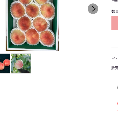
数
カ
販