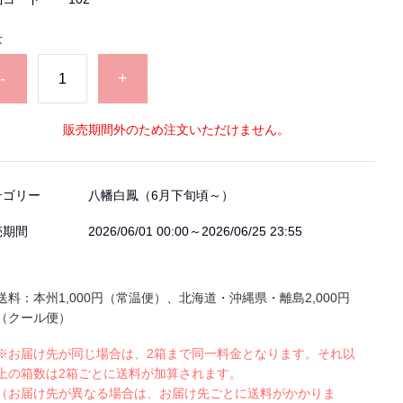
量
-
+
販売期間外のため注文いただけません。
テゴリー
八幡白鳳（6月下旬頃～）
売期間
2026/06/01 00:00～2026/06/25 23:55
送料：本州
1,000
円（常温便）、北海道・沖縄県・離島
2,000
円
（クール便）
※お届け先が同じ場合は、
2
箱まで同一料金となります。それ以
上の箱数は
2
箱ごとに送料が加算されます。
（お届け先が異なる場合は、お届け先ごとに送料がかかりま