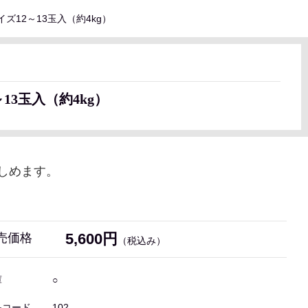
イズ12～13玉入（約4kg）
）
13玉入（約4kg）
しめます。
5,600円
売価格
（税込み）
庫
○
品コード
102