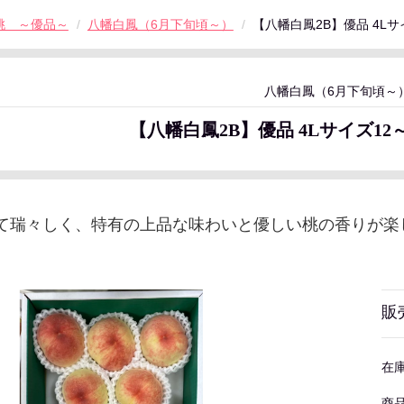
桃 ～優品～
八幡白鳳（6月下旬頃～）
【八幡白鳳2B】優品 4Lサ
八幡白鳳（6月下旬頃～
【八幡白鳳2B】優品 4Lサイズ12～
て瑞々しく、特有の上品な味わいと優しい桃の香りが楽
販
在
商